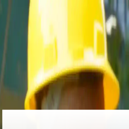
Beranda
Tentang Kami
Program
Kemitraan
Vocatic
Pendaftaran
Lainnya
Baca selengkapnya