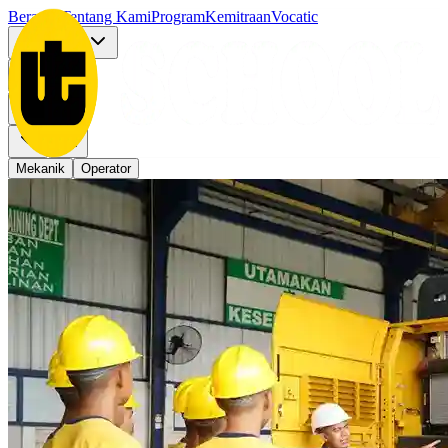
Beranda
Tentang Kami
Program
Kemitraan
Vocatic
Pendaftaran
Lainnya
Mekanik
Operator