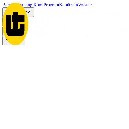
Beranda
Tentang Kami
Program
Kemitraan
Vocatic
Pendaftaran
Lainnya